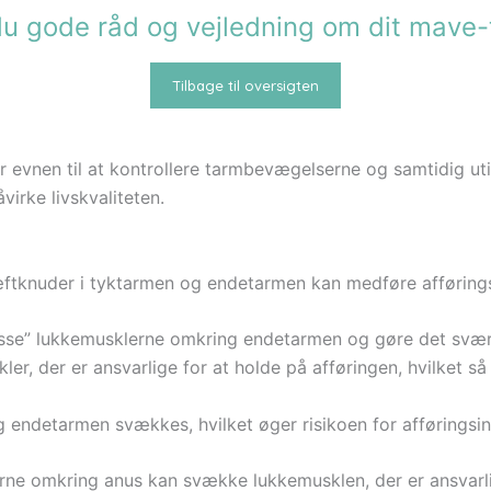
du gode råd og vejledning om dit mav
Tilbage til oversigten
 evnen til at kontrollere tarmbevægelserne og samtidig util
virke livskvaliteten.
ræftknuder i tyktarmen og endetarmen kan medføre afføring
esse” lukkemusklerne omkring endetarmen og gøre det svær
, der er ansvarlige for at holde på afføringen, hvilket så 
endetarmen svækkes, hvilket øger risikoen for afføringsin
ne omkring anus kan svække lukkemusklen, der er ansvarlig