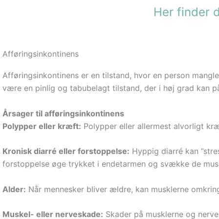
Gå
Her finder 
til
indholdet
Afføringsinkontinens
Afføringsinkontinens er en tilstand, hvor en person mangler
være en pinlig og tabubelagt tilstand, der i høj grad kan på
Årsager til afføringsinkontinens
Polypper eller kræft:
Polypper eller allermest alvorligt k
Kronisk diarré eller forstoppelse:
Hyppig diarré kan ”str
forstoppelse øge trykket i endetarmen og svække de muskler
Alder:
Når mennesker bliver ældre, kan musklerne omkring 
Muskel- eller nerveskade:
Skader på musklerne og nerver