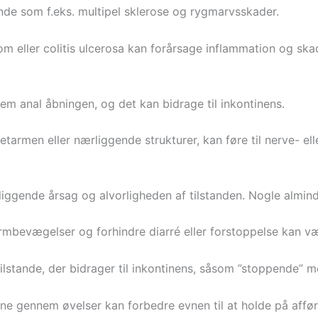
ande som f.eks. multipel sklerose og rygmarvsskader.
eller colitis ulcerosa kan forårsage inflammation og skader
m anal åbningen, og det kan bidrage til inkontinens.
tarmen eller nærliggende strukturer, kan føre til nerve- ell
liggende årsag og alvorligheden af tilstanden. Nogle almin
armbevægelser og forhindre diarré eller forstoppelse kan væ
stande, der bidrager til inkontinens, såsom ”stoppende” med
 gennem øvelser kan forbedre evnen til at holde på affør