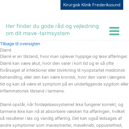
Gå
Kirurgisk Klinik Frederikssund
til
indholdet
Her finder du gode råd og vejledning
om dit mave-tarmsystem
Tilbage til oversigten
Diarré
Diarré er en tilstand, hvor man oplever hyppige og løse afføringer.
Diarré kan være akut, hvor den varer i kort tid og er så ofte
forårsaget af infektioner eller bivirkning til nyopstartet medicinsk
behandling, eller den kan være kronisk, hvor den varer i længere
tid og kan så være et symptom på en underliggende sygdom eller
inflammatorisk tilstand i tarmene.
Diarré opstår, når fordøjelsessystemet ikke fungerer korrekt, og
tarmene ikke kan nå at absorbere væsken fra afføringen, hvilket
så resulterer i løs og vandig afføring. Det kan også ledsages af
andre symptomer som mavesmerter, mavekneb, oppustethed,