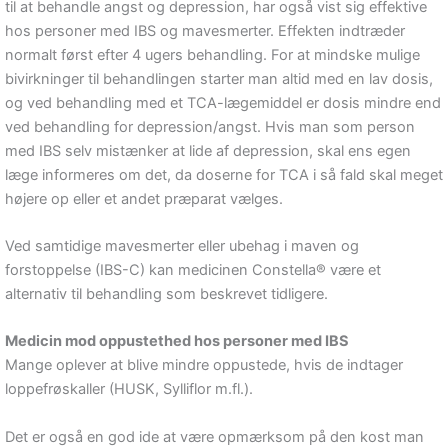
til at behandle angst og depression, har også vist sig effektive
hos personer med IBS og mavesmerter. Effekten indtræder
normalt først efter 4 ugers behandling. For at mindske mulige
bivirkninger til behandlingen starter man altid med en lav dosis,
og ved behandling med et TCA-lægemiddel er dosis mindre end
ved behandling for depression/angst. Hvis man som person
med IBS selv mistænker at lide af depression, skal ens egen
læge informeres om det, da doserne for TCA i så fald skal meget
højere op eller et andet præparat vælges.
Ved samtidige mavesmerter eller ubehag i maven og
forstoppelse (IBS-C) kan medicinen Constella® være et
alternativ til behandling som beskrevet tidligere.
Medicin mod oppustethed hos personer med IBS
Mange oplever at blive mindre oppustede, hvis de indtager
loppefrøskaller (HUSK, Sylliflor m.fl.).
Det er også en god ide at være opmærksom på den kost man