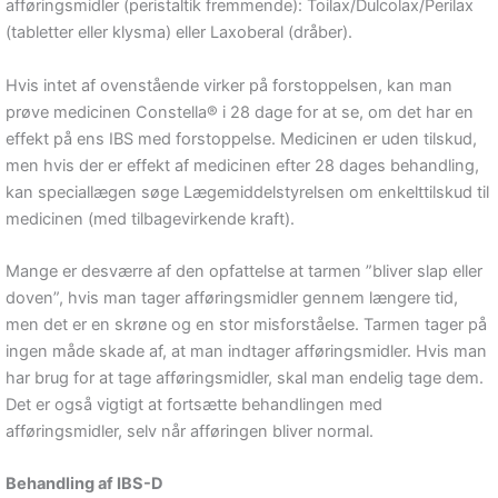
afføringsmidler (peristaltik fremmende): Toilax/Dulcolax/Perilax
(tabletter eller klysma) eller Laxoberal (dråber).
Hvis intet af ovenstående virker på forstoppelsen, kan man
prøve medicinen Constella® i 28 dage for at se, om det har en
effekt på ens IBS med forstoppelse. Medicinen er uden tilskud,
men hvis der er effekt af medicinen efter 28 dages behandling,
kan speciallægen søge Lægemiddelstyrelsen om enkelttilskud til
medicinen (med tilbagevirkende kraft).
Mange er desværre af den opfattelse at tarmen ”bliver slap eller
doven”, hvis man tager afføringsmidler gennem længere tid,
men det er en skrøne og en stor misforståelse. Tarmen tager på
ingen måde skade af, at man indtager afføringsmidler. Hvis man
har brug for at tage afføringsmidler, skal man endelig tage dem.
Det er også vigtigt at fortsætte behandlingen med
afføringsmidler, selv når afføringen bliver normal.
Behandling af IBS-D