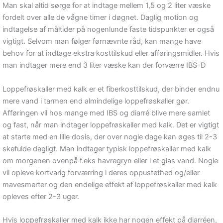
Man skal altid sørge for at indtage mellem 1,5 og 2 liter væske
fordelt over alle de vågne timer i døgnet. Daglig motion og
indtagelse af måltider på nogenlunde faste tidspunkter er også
vigtigt. Selvom man følger førnævnte råd, kan mange have
behov for at indtage ekstra kosttilskud eller afføringsmidler. Hvis
man indtager mere end 3 liter væske kan der forværre IBS-D
Loppefrøskaller med kalk er et fiberkosttilskud, der binder endnu
mere vand i tarmen end almindelige loppefrøskaller gør.
Afføringen vil hos mange med IBS og diarré blive mere samlet
og fast, når man indtager loppefrøskaller med kalk. Det er vigtigt
at starte med en lille dosis, der over nogle dage kan øges til 2-3
skefulde dagligt. Man indtager typisk loppefrøskaller med kalk
om morgenen ovenpå f.eks havregryn eller i et glas vand. Nogle
vil opleve kortvarig forværring i deres oppustethed og/eller
mavesmerter og den endelige effekt af loppefrøskaller med kalk
opleves efter 2-3 uger.
Hvis loppefrøskaller med kalk ikke har nogen effekt på diarréen,