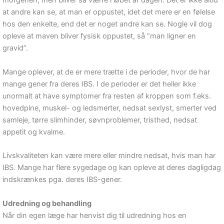
morgenen, men bliver så værre i løbet af dagen. Det er ikke altid
at andre kan se, at man er oppustet, idet det mere er en følelse
hos den enkelte, end det er noget andre kan se. Nogle vil dog
opleve at maven bliver fysisk oppustet, så ”man ligner en
gravid”.
Mange oplever, at de er mere trætte i de perioder, hvor de har
mange gener fra deres IBS. I de perioder er det heller ikke
unormalt at have symptomer fra resten af kroppen som f.eks.
hovedpine, muskel- og ledsmerter, nedsat sexlyst, smerter ved
samleje, tørre slimhinder, søvnproblemer, tristhed, nedsat
appetit og kvalme.
Livskvaliteten kan være mere eller mindre nedsat, hvis man har
IBS. Mange har flere sygedage og kan opleve at deres dagligdag
indskrænkes pga. deres IBS-gener.
Udredning og behandling
Når din egen læge har henvist dig til udredning hos en