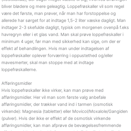
bliver blødere og mere geleagtig. Loppefrøskaller vil som regel
være det første, man prøver, når man har forstoppelse og
allerede har sørget for at indtage 1,5-2 liter væske dagligt. Man
indtager 2-3 skefulde dagligt, typisk om morgenen ovenpå f.eks
havregryn eller i et glas vand. Man skal prøve loppefrøskaller i
minimum 4 uger, før man med sikkerhed kan sige, om der er
effekt af behandlingen. Hvis man under indtagelsen af
loppefrøskaller oplever forværring i oppustethed og/eller
mavesmerter, skal man stoppe med at indtage
loppefrøskallerne.
Afføringsmidler
Hvis loppefrøskaller ikke virker, kan man prøve med
afføringsmidler. Her vil man som første valg anbefale
afføringsmidler, der trækker vand ind i tarmen (osmotisk
virkende): Magnesia (tabletter) eller Movicol/Moxalole/Gangiden
(pulver). Hvis der ikke er effekt af de osmotisk virkende
afføringsmidler, kan man afprøve de bevægelsesfremmende