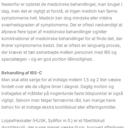
Nedenfor er oplistet de medicinske behandlinger, man bruger i
dag, men det er vigtigt at forstå, at ingen medicin kan fjerne
symptomerne helt. Medicin kan dog mindske eller mildne
sværhedsgraden af symptomerne. Der er oftest nødvendigt at
afprøve flere typer af medicinske behandlinger og/eller
kombinationer af medicinske behandlinger for at finde det, der
lindrer symptomerne bedst. Det er oftest en langvarig proces,
der kræver et tæt samarbejde mellem personen med IBS og
speciallægen – og en god portion tålmodighed.
Behandling af IBS-C
Man skal altid sørge for at indtage mellem 1,5 og 2 liter væske
fordelt over alle de vågne timer i døgnet. Daglig motion og
indtagelse af måltider på nogenlunde faste tidspunkter er også
vigtigt. Selvom man følger førnævnte råd, kan mange have
behov for at indtage ekstra kosttilskud eller afføringsmidler.
Loppefrøskaller (HUSK, Sylliflor m.fl.) er et fibertilskud
(kosttilskud), der suger meget væske til sig, hvorved afføringen