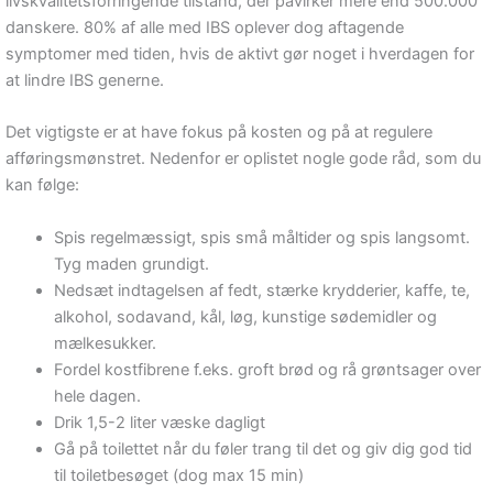
livskvalitetsforringende tilstand, der påvirker mere end 500.000
danskere. 80% af alle med IBS oplever dog aftagende
symptomer med tiden, hvis de aktivt gør noget i hverdagen for
at lindre IBS generne.
Det vigtigste er at have fokus på kosten og på at regulere
afføringsmønstret. Nedenfor er oplistet nogle gode råd, som du
kan følge:
Spis regelmæssigt, spis små måltider og spis langsomt.
Tyg maden grundigt.
Nedsæt indtagelsen af fedt, stærke krydderier, kaffe, te,
alkohol, sodavand, kål, løg, kunstige sødemidler og
mælkesukker.
Fordel kostfibrene f.eks. groft brød og rå grøntsager over
hele dagen.
Drik 1,5-2 liter væske dagligt
Gå på toilettet når du føler trang til det og giv dig god tid
til toiletbesøget (dog max 15 min)