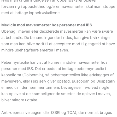
Hvis man under indtagelsen af loppefrøskaller oplever
forværring i oppustethed og/eller mavesmerter, skal man stoppe
med at indtage loppefrøskallerne.
Medicin mod mavesmerter hos personer med IBS
Ubehag i maven eller deciderede mavesmerter kan være svære
at behandle. De behandlinger der findes, kan give bivirkninger,
som man kan blive nødt til at acceptere mod til gengæld at have
mindre ubehag/færre smerter i maven.
Pebermynteolie har vist at kunne mindske mavesmerter hos
personer med IBS. Det er bedst at indtage pebermynteolie i
kapselform (Colpermin), så pebermynteolien ikke ødelægges af
mavesyren, eller i sig selv giver opstød. Buscopan og Duspatalin
er medicin, der hæmmer tarmens bevægelser, hvorved nogle
kan opleve at de krampelignende smerter, de oplever i maven,
bliver mindre udtalte.
Anti-depressive lægemidler (SSRI og TCA), der normalt bruges