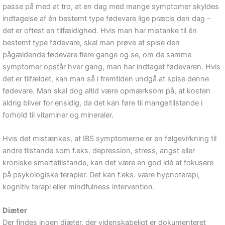
passe på med at tro, at en dag med mange symptomer skyldes
indtagelse af én bestemt type fødevare lige præcis den dag –
det er oftest en tilfældighed. Hvis man har mistanke til én
bestemt type fødevare, skal man prøve at spise den
pågældende fødevare flere gange og se, om de samme
symptomer opstår hver gang, man har indtaget fødevaren. Hvis
det er tilfældet, kan man så i fremtiden undgå at spise denne
fødevare. Man skal dog altid være opmærksom på, at kosten
aldrig bliver for ensidig, da det kan føre til mangeltilstande i
forhold til vitaminer og mineraler.
Hvis det mistænkes, at IBS symptomerne er en følgevirkning til
andre tilstande som f.eks. depression, stress, angst eller
kroniske smertetilstande, kan det være en god idé at fokusere
på psykologiske terapier. Det kan f.eks. være hypnoterapi,
kognitiv terapi eller mindfulness intervention.
Diæter
Der findes ingen diæter, der videnskabeligt er dokumenteret