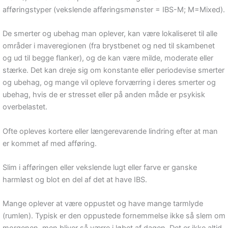
afføringstyper (vekslende afføringsmønster = IBS-M; M=Mixed).
De smerter og ubehag man oplever, kan være lokaliseret til alle
områder i maveregionen (fra brystbenet og ned til skambenet
og ud til begge flanker), og de kan være milde, moderate eller
stærke. Det kan dreje sig om konstante eller periodevise smerter
og ubehag, og mange vil opleve forværring i deres smerter og
ubehag, hvis de er stresset eller på anden måde er psykisk
overbelastet.
Ofte opleves kortere eller længerevarende lindring efter at man
er kommet af med afføring.
Slim i afføringen eller vekslende lugt eller farve er ganske
harmløst og blot en del af det at have IBS.
Mange oplever at være oppustet og have mange tarmlyde
(rumlen). Typisk er den oppustede fornemmelse ikke så slem om