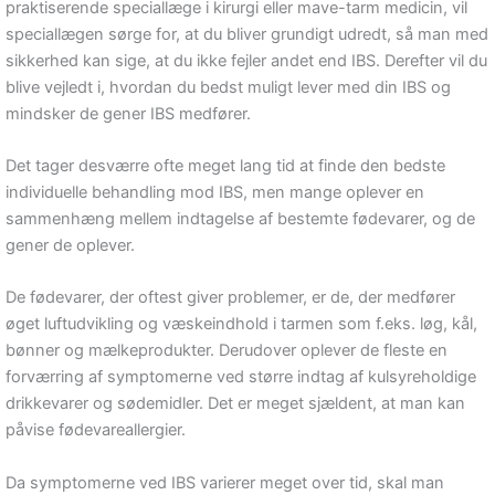
praktiserende speciallæge i kirurgi eller mave-tarm medicin, vil
speciallægen sørge for, at du bliver grundigt udredt, så man med
sikkerhed kan sige, at du ikke fejler andet end IBS. Derefter vil du
blive vejledt i, hvordan du bedst muligt lever med din IBS og
mindsker de gener IBS medfører.
Det tager desværre ofte meget lang tid at finde den bedste
individuelle behandling mod IBS, men mange oplever en
sammenhæng mellem indtagelse af bestemte fødevarer, og de
gener de oplever.
De fødevarer, der oftest giver problemer, er de, der medfører
øget luftudvikling og væskeindhold i tarmen som f.eks. løg, kål,
bønner og mælkeprodukter. Derudover oplever de fleste en
forværring af symptomerne ved større indtag af kulsyreholdige
drikkevarer og sødemidler. Det er meget sjældent, at man kan
påvise fødevareallergier.
Da symptomerne ved IBS varierer meget over tid, skal man