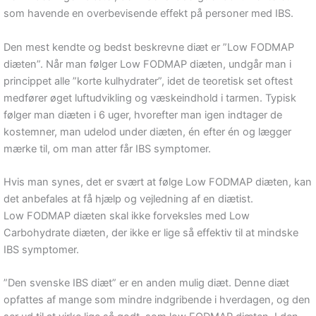
som havende en overbevisende effekt på personer med IBS.
Den mest kendte og bedst beskrevne diæt er ”Low FODMAP
diæten”. Når man følger Low FODMAP diæten, undgår man i
princippet alle ”korte kulhydrater”, idet de teoretisk set oftest
medfører øget luftudvikling og væskeindhold i tarmen. Typisk
følger man diæten i 6 uger, hvorefter man igen indtager de
kostemner, man udelod under diæten, én efter én og lægger
mærke til, om man atter får IBS symptomer.
Hvis man synes, det er svært at følge Low FODMAP diæten, kan
det anbefales at få hjælp og vejledning af en diætist.
Low FODMAP diæten skal ikke forveksles med Low
Carbohydrate diæten, der ikke er lige så effektiv til at mindske
IBS symptomer.
”Den svenske IBS diæt” er en anden mulig diæt. Denne diæt
opfattes af mange som mindre indgribende i hverdagen, og den