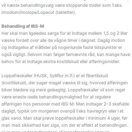
vil næste behandlingsvalg være stoppende midler som f.eks.
Imodium/Imolope/Lopacut (tabletter).
Behandling af IBS-M
Her skal man ligeledes sørge for at indtage mellem 1,5 og 2 liter
væske fordelt over alle de vågne timer i døgnet. Daglig motion
og indtagelse af måltider på nogenlunde faste tidspunkter er
også vigtigt. Selvom man følger førnævnte råd, kan mange have
behov for at indtage ekstra kosttilskud eller afføringsmidler.
Loppefrøskaller (HUSK, Sylliflor m.fl.) er et fibertilskud
(kosttilskud), der suger meget væske til sig, hvorved afføringen
bliver blødere og mere geleagtig. Loppefrøskaller vil som regel
være eneste reelle behandlingsmulighed for at regulere
afføringen hos personer med IBS-M. Man indtager 2-3 skefulde
dagligt, typisk om morgenen ovenpå f.eks havregryn eller i et
glas vand. Man skal prøve loppefrøskaller i minimum 4 uger, før
man med sikkerhed kan sige, om der er effekt af behandlingen.