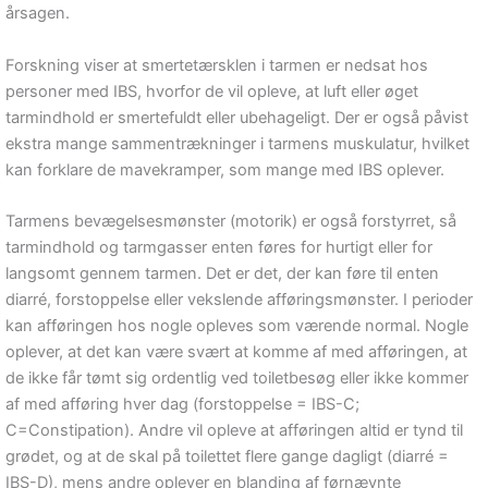
årsagen.
Forskning viser at smertetærsklen i tarmen er nedsat hos
personer med IBS, hvorfor de vil opleve, at luft eller øget
tarmindhold er smertefuldt eller ubehageligt. Der er også påvist
ekstra mange sammentrækninger i tarmens muskulatur, hvilket
kan forklare de mavekramper, som mange med IBS oplever.
Tarmens bevægelsesmønster (motorik) er også forstyrret, så
tarmindhold og tarmgasser enten føres for hurtigt eller for
langsomt gennem tarmen. Det er det, der kan føre til enten
diarré, forstoppelse eller vekslende afføringsmønster. I perioder
kan afføringen hos nogle opleves som værende normal. Nogle
oplever, at det kan være svært at komme af med afføringen, at
de ikke får tømt sig ordentlig ved toiletbesøg eller ikke kommer
af med afføring hver dag (forstoppelse = IBS-C;
C=Constipation). Andre vil opleve at afføringen altid er tynd til
grødet, og at de skal på toilettet flere gange dagligt (diarré =
IBS-D), mens andre oplever en blanding af førnævnte