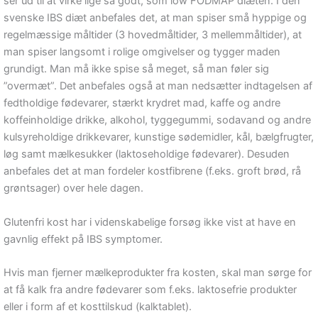
ser ud til at virke lige så godt, som low FODMAP diæten. I den
svenske IBS diæt anbefales det, at man spiser små hyppige og
regelmæssige måltider (3 hovedmåltider, 3 mellemmåltider), at
man spiser langsomt i rolige omgivelser og tygger maden
grundigt. Man må ikke spise så meget, så man føler sig
”overmæt”. Det anbefales også at man nedsætter indtagelsen af
fedtholdige fødevarer, stærkt krydret mad, kaffe og andre
koffeinholdige drikke, alkohol, tyggegummi, sodavand og andre
kulsyreholdige drikkevarer, kunstige sødemidler, kål, bælgfrugter,
løg samt mælkesukker (laktoseholdige fødevarer). Desuden
anbefales det at man fordeler kostfibrene (f.eks. groft brød, rå
grøntsager) over hele dagen.
Glutenfri kost har i videnskabelige forsøg ikke vist at have en
gavnlig effekt på IBS symptomer.
Hvis man fjerner mælkeprodukter fra kosten, skal man sørge for
at få kalk fra andre fødevarer som f.eks. laktosefrie produkter
eller i form af et kosttilskud (kalktablet).