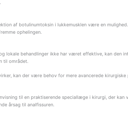
.
injektion af botulinumtoksin i lukkemusklen være en muligh
 fremme ophelingen.
og lokale behandlinger ikke har været effektive, kan den in
 til området.
 virker, kan der være behov for mere avancerede kirurgiske 
henvisning til en praktiserende speciallæge i kirurgi, der 
e årsag til analfissuren.