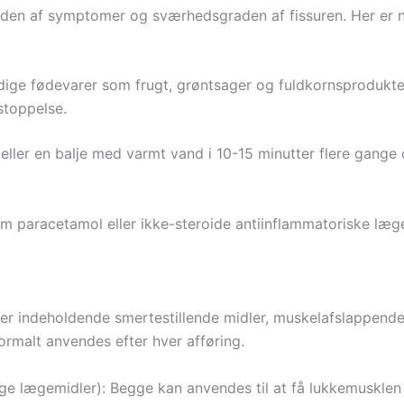
raden af symptomer og sværhedsgraden af fissuren. Her er 
ige fødevarer som frugt, grøntsager og fuldkornsprodukter
stoppelse.
ler en balje med varmt vand i 10-15 minutter flere gange 
om paracetamol eller ikke-steroide antiinflammatoriske læg
mer indeholdende smertestillende midler, muskelafslappende 
ormalt anvendes efter hver afføring.
ige lægemidler): Begge kan anvendes til at få lukkemusklen 