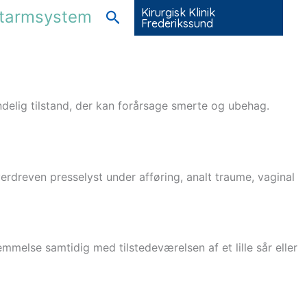
Kirurgisk Klinik
e-tarmsystem
Søg
Frederikssund
ndelig tilstand, der kan forårsage smerte og ubehag.
verdreven presselyst under afføring, analt traume, vaginal
melse samtidig med tilstedeværelsen af et lille sår eller