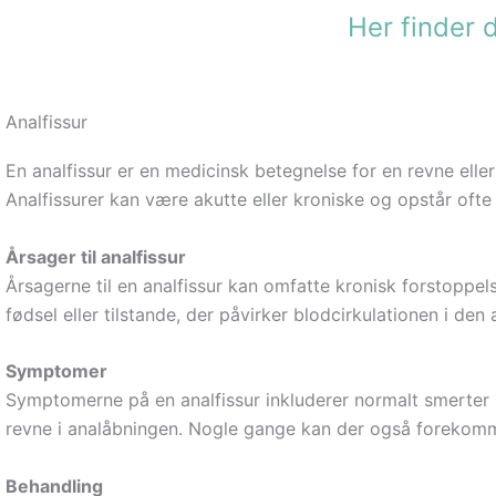
Gå
Her finder 
til
indholdet
Analfissur
En analfissur er en medicinsk betegnelse for en revne elle
Analfissurer kan være akutte eller kroniske og opstår ofte
Årsager til analfissur
Årsagerne til en analfissur kan omfatte kronisk forstoppels
fødsel eller tilstande, der påvirker blodcirkulationen i den 
Symptomer
Symptomerne på en analfissur inkluderer normalt smerter u
revne i analåbningen. Nogle gange kan der også forekomm
Behandling