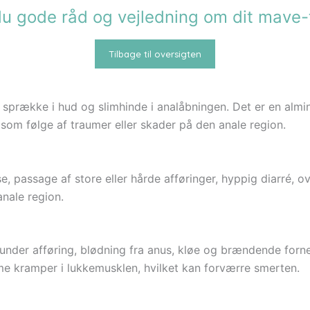
du gode råd og vejledning om dit mav
Tilbage til oversigten
r sprække i hud og slimhinde i analåbningen. Det er en almi
 som følge af traumer eller skader på den anale region.
e, passage af store eller hårde afføringer, hyppig diarré, o
anale region.
nder afføring, blødning fra anus, kløe og brændende fornem
e kramper i lukkemusklen, hvilket kan forværre smerten.