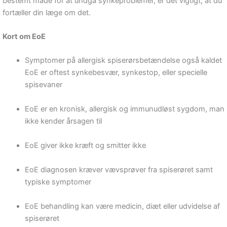
bestemt måde for at undgå synkeproblemer, er det vigtigt, at du
fortæller din læge om det.
Kort om EoE
Symptomer på allergisk spiserørsbetændelse også kaldet
EoE er oftest synkebesvær, synkestop, eller specielle
spisevaner
EoE er en kronisk, allergisk og immunudløst sygdom, man
ikke kender årsagen til
EoE giver ikke kræft og smitter ikke
EoE diagnosen kræver vævsprøver fra spiserøret samt
typiske symptomer
EoE behandling kan være medicin, diæt eller udvidelse af
spiserøret