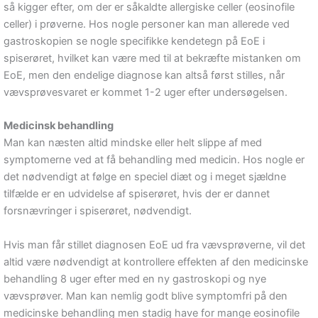
så kigger efter, om der er såkaldte allergiske celler (eosinofile
celler) i prøverne. Hos nogle personer kan man allerede ved
gastroskopien se nogle specifikke kendetegn på EoE i
spiserøret, hvilket kan være med til at bekræfte mistanken om
EoE, men den endelige diagnose kan altså først stilles, når
vævsprøvesvaret er kommet 1-2 uger efter undersøgelsen.
Medicinsk behandling
Man kan næsten altid mindske eller helt slippe af med
symptomerne ved at få behandling med medicin. Hos nogle er
det nødvendigt at følge en speciel diæt og i meget sjældne
tilfælde er en udvidelse af spiserøret, hvis der er dannet
forsnævringer i spiserøret, nødvendigt.
Hvis man får stillet diagnosen EoE ud fra vævsprøverne, vil det
altid være nødvendigt at kontrollere effekten af den medicinske
behandling 8 uger efter med en ny gastroskopi og nye
vævsprøver. Man kan nemlig godt blive symptomfri på den
medicinske behandling men stadig have for mange eosinofile