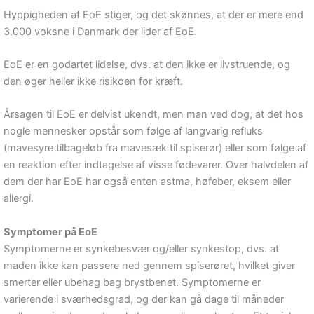
Hyppigheden af EoE stiger, og det skønnes, at der er mere end
3.000 voksne i Danmark der lider af EoE.
EoE er en godartet lidelse, dvs. at den ikke er livstruende, og
den øger heller ikke risikoen for kræft.
Årsagen til EoE er delvist ukendt, men man ved dog, at det hos
nogle mennesker opstår som følge af langvarig refluks
(mavesyre tilbageløb fra mavesæk til spiserør) eller som følge af
en reaktion efter indtagelse af visse fødevarer. Over halvdelen af
dem der har EoE har også enten astma, høfeber, eksem eller
allergi.
Symptomer på EoE
Symptomerne er synkebesvær og/eller synkestop, dvs. at
maden ikke kan passere ned gennem spiserøret, hvilket giver
smerter eller ubehag bag brystbenet. Symptomerne er
varierende i sværhedsgrad, og der kan gå dage til måneder