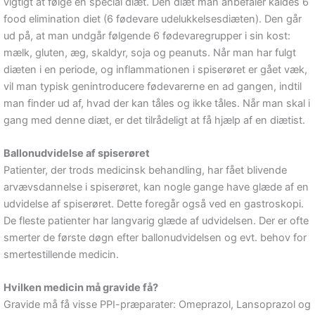
vigtigt at følge en special diæt. Den diæt man anbefaler kaldes 6
food elimination diet (6 fødevare udelukkelsesdiæten). Den går
ud på, at man undgår følgende 6 fødevaregrupper i sin kost:
mælk, gluten, æg, skaldyr, soja og peanuts. Når man har fulgt
diæten i en periode, og inflammationen i spiserøret er gået væk,
vil man typisk genintroducere fødevarerne en ad gangen, indtil
man finder ud af, hvad der kan tåles og ikke tåles. Når man skal i
gang med denne diæt, er det tilrådeligt at få hjælp af en diætist.
Ballonudvidelse af spiserøret
Patienter, der trods medicinsk behandling, har fået blivende
arvævsdannelse i spiserøret, kan nogle gange have glæde af en
udvidelse af spiserøret. Dette foregår også ved en gastroskopi.
De fleste patienter har langvarig glæde af udvidelsen. Der er ofte
smerter de første døgn efter ballonudvidelsen og evt. behov for
smertestillende medicin.
Hvilken medicin må gravide få?
Gravide må få visse PPI-præparater: Omeprazol, Lansoprazol og