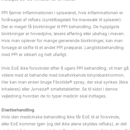
PPI fjerner inflammationen i spiserøret, hvis inflammationen er
forårsaget af refluks (syretilbageløb fra mavesæk til spiserør).
Der er meget få bivirkninger til PPI behandling. De hyppigste
bivirkninger er hovedpine, løsere afføring eller ubehag i maven.
Hvis man oplever for mange generende bivirkninger, kan man
forsøge at skifte til et andet PPI præparat. Langtidsbehandling
med PPI er sikkert og helt ufarligt.
Hvis EoE ikke forsvinder efter 8 ugers PPI behandling, vil man gå
videre med at behandle med lokaltvirkende binyrebarkhormon.
Her kan man enten bruge Flixotide® spray, der skal synkes (ikke
inhaleres) eller Jorveza® smeltetabletter. Se til sidst i denne
vejledning hvordan de to typer medicin skal indtages.
Diætbehandling
Hvis den medicinske behandling ikke får EoE til at forsvinde,
eller EoE kommer igen (og det ikke alene skyldes refluks), er det