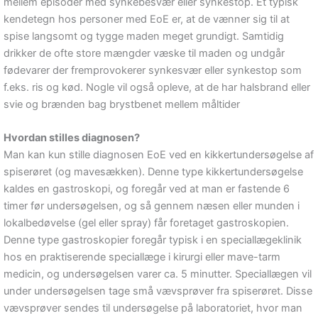
mellem episoder med synkebesvær eller synkestop. Et typisk
kendetegn hos personer med EoE er, at de vænner sig til at
spise langsomt og tygge maden meget grundigt. Samtidig
drikker de ofte store mængder væske til maden og undgår
fødevarer der fremprovokerer synkesvær eller synkestop som
f.eks. ris og kød. Nogle vil også opleve, at de har halsbrand eller
svie og brænden bag brystbenet mellem måltider
Hvordan stilles diagnosen?
Man kan kun stille diagnosen EoE ved en kikkertundersøgelse af
spiserøret (og mavesækken). Denne type kikkertundersøgelse
kaldes en gastroskopi, og foregår ved at man er fastende 6
timer før undersøgelsen, og så gennem næsen eller munden i
lokalbedøvelse (gel eller spray) får foretaget gastroskopien.
Denne type gastroskopier foregår typisk i en speciallægeklinik
hos en praktiserende speciallæge i kirurgi eller mave-tarm
medicin, og undersøgelsen varer ca. 5 minutter. Speciallægen vil
under undersøgelsen tage små vævsprøver fra spiserøret. Disse
vævsprøver sendes til undersøgelse på laboratoriet, hvor man