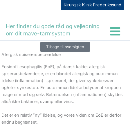
Gå
Kirurgisk Klinik Frederikssund
til
indholdet
Her finder du gode råd og vejledning
om dit mave-tarmsystem
Tilbage til oversigten
Allergisk spiserørsbetændelse
Eosinofil esophagitis (EoE), på dansk kaldet allergisk
spiserørsbetændelse, er en blandet allergisk og autoimmun
lidelse (inflammation) i spiserøret, der giver synkebesvær
og/eller synkestop. En autoimmun lidelse betyder at kroppen
reagerer mod sig selv. Betændelsen (inflammationen) skyldes
altså ikke bakterier, svamp eller virus.
Det er en relativ ”ny” lidelse, og vores viden om EoE er derfor
endnu begrænset.