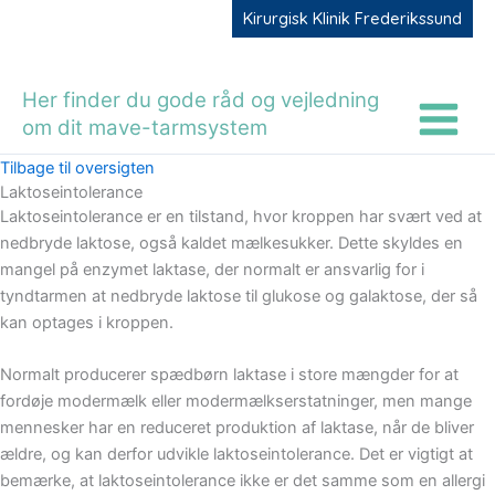
Gå
Kirurgisk Klinik Frederikssund
til
indholdet
Her finder du gode råd og vejledning
om dit mave-tarmsystem
Tilbage til oversigten
Laktoseintolerance
Laktoseintolerance er en tilstand, hvor kroppen har svært ved at
nedbryde laktose, også kaldet mælkesukker. Dette skyldes en
mangel på enzymet laktase, der normalt er ansvarlig for i
tyndtarmen at nedbryde laktose til glukose og galaktose, der så
kan optages i kroppen.
Normalt producerer spædbørn laktase i store mængder for at
fordøje modermælk eller modermælkserstatninger, men mange
mennesker har en reduceret produktion af laktase, når de bliver
ældre, og kan derfor udvikle laktoseintolerance. Det er vigtigt at
bemærke, at laktoseintolerance ikke er det samme som en allergi